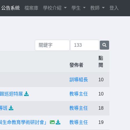
current)
公告系統
檔案庫
學校介紹
學生
教師
登入
點
發佈者
閱
訓導組長
10
館巡迴特展
教導主任
10
導班
教導主任
18
展與生命教育學術研討會」
教導主任
19