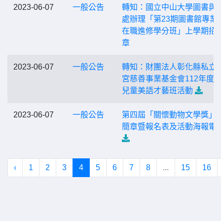
2023-06-07
一般公告
轉知：國立中山大學圖書與
處辦理「第23期圖書館專業
在職進修學分班」上學期招
章
2023-06-07
一般公告
轉知：財團法人彰化縣私立
宮慈善事業基金會112年度
兒童美語才藝班活動
2023-06-07
一般公告
第四屆「關懷動物文學獎」
簡章暨報名表及活動海報電
‹
1
2
3
4
5
6
7
8
...
15
16