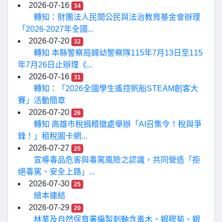
2026-07-16
34
轉知：財團法人民間公民與法治教育基金會辦理
「2026-2027年全國...
2026-07-20
32
轉知 本縣警察局婦幼警察隊115年7月13日至115
年7月26日止辦理《...
2026-07-16
31
轉知：「2026全國學生遙控帆船STEAM創客大
賽」活動簡章
2026-07-20
26
轉知 高雄市稅捐稽徵處舉辦「AI召集令！稅與爭
鋒！」租稅圖卡網...
2026-07-27
25
宣導毒品危害與毒駕風險之認識，共同營造「拒
絕毒駕、安全上路」...
2026-07-30
25
繪本連結
2026-07-29
20
林業及自然保育署編製刺軸含羞木、銀膠菊、銀