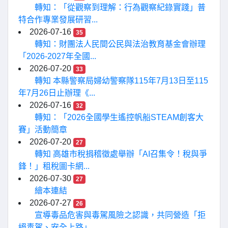
轉知：「從觀察到理解：行為觀察紀錄實踐」普
特合作專業發展研習...
2026-07-16
35
轉知：財團法人民間公民與法治教育基金會辦理
「2026-2027年全國...
2026-07-20
33
轉知 本縣警察局婦幼警察隊115年7月13日至115
年7月26日止辦理《...
2026-07-16
32
轉知：「2026全國學生遙控帆船STEAM創客大
賽」活動簡章
2026-07-20
27
轉知 高雄市稅捐稽徵處舉辦「AI召集令！稅與爭
鋒！」租稅圖卡網...
2026-07-30
27
繪本連結
2026-07-27
26
宣導毒品危害與毒駕風險之認識，共同營造「拒
絕毒駕、安全上路」...