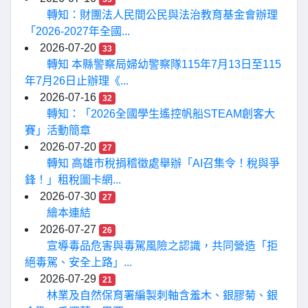
轉知：財團法人民間公民與法治教育基金會辦理
「2026-2027年全國...
2026-07-20
33
轉知 本縣警察局婦幼警察隊115年7月13日至115
年7月26日止辦理《...
2026-07-16
32
轉知：「2026全國學生遙控帆船STEAM創客大
賽」活動簡章
2026-07-20
27
轉知 高雄市稅捐稽徵處舉辦「AI召集令！稅與爭
鋒！」租稅圖卡網...
2026-07-30
27
繪本連結
2026-07-27
26
宣導毒品危害與毒駕風險之認識，共同營造「拒
絕毒駕、安全上路」...
2026-07-29
21
林業及自然保育署編製刺軸含羞木、銀膠菊、銀