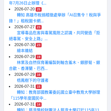
年7月26日止辦理《...
2026-07-20
25
轉知 高雄市稅捐稽徵處舉辦「AI召集令！稅與爭
鋒！」租稅圖卡網...
2026-07-27
23
宣導毒品危害與毒駕風險之認識，共同營造「拒
絕毒駕、安全上路」...
2026-07-30
23
繪本連結
2026-07-29
19
林業及自然保育署編製刺軸含羞木、銀膠菊、銀
合歡、香澤蘭、巴西...
2026-07-29
16
梧鳳樹下的守護者
2026-07-31
15
轉知：教育部國教署委託國立臺中教育大學辦理
「115學年度國民中...
2026-07-31
14
轉知：慈濟學校財團法人慈濟大學訂於115年11