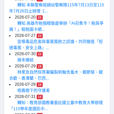
轉知 本縣警察局婦幼警察隊115年7月13日至115
年7月26日止辦理《...
2026-07-20
25
轉知 高雄市稅捐稽徵處舉辦「AI召集令！稅與爭
鋒！」租稅圖卡網...
2026-07-27
23
宣導毒品危害與毒駕風險之認識，共同營造「拒
絕毒駕、安全上路」...
2026-07-30
23
繪本連結
2026-07-29
19
林業及自然保育署編製刺軸含羞木、銀膠菊、銀
合歡、香澤蘭、巴西...
2026-07-29
16
梧鳳樹下的守護者
2026-07-31
15
轉知：教育部國教署委託國立臺中教育大學辦理
「115學年度國民中...