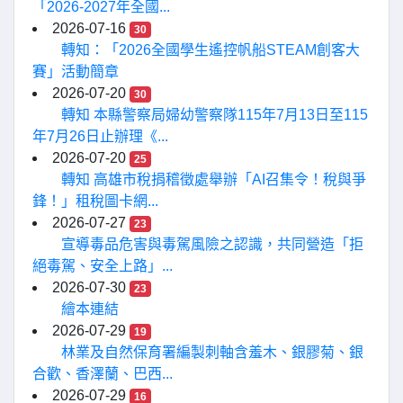
「2026-2027年全國...
2026-07-16
30
轉知：「2026全國學生遙控帆船STEAM創客大
賽」活動簡章
2026-07-20
30
轉知 本縣警察局婦幼警察隊115年7月13日至115
年7月26日止辦理《...
2026-07-20
25
轉知 高雄市稅捐稽徵處舉辦「AI召集令！稅與爭
鋒！」租稅圖卡網...
2026-07-27
23
宣導毒品危害與毒駕風險之認識，共同營造「拒
絕毒駕、安全上路」...
2026-07-30
23
繪本連結
2026-07-29
19
林業及自然保育署編製刺軸含羞木、銀膠菊、銀
合歡、香澤蘭、巴西...
2026-07-29
16