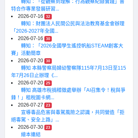
轉知：「從觀察到理解：行為觀察紀錄實踐」普
特合作專業發展研習...
2026-07-16
32
轉知：財團法人民間公民與法治教育基金會辦理
「2026-2027年全國...
2026-07-16
30
轉知：「2026全國學生遙控帆船STEAM創客大
賽」活動簡章
2026-07-20
30
轉知 本縣警察局婦幼警察隊115年7月13日至115
年7月26日止辦理《...
2026-07-20
25
轉知 高雄市稅捐稽徵處舉辦「AI召集令！稅與爭
鋒！」租稅圖卡網...
2026-07-27
23
宣導毒品危害與毒駕風險之認識，共同營造「拒
絕毒駕、安全上路」...
2026-07-30
23
繪本連結