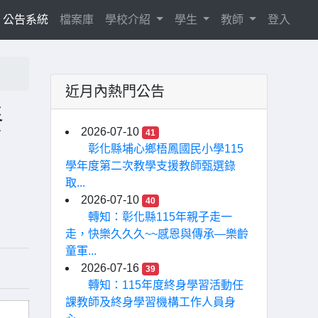
current)
公告系統
檔案庫
學校介紹
學生
教師
登入
近月內熱門公告
餐
2026-07-10
41
彰化縣埔心鄉梧鳳國民小學115
學年度第二次教學支援教師甄選錄
取...
2026-07-10
40
轉知：彰化縣115年親子走一
走，快樂久久久~~感恩與傳承—樂齡
童軍...
2026-07-16
39
轉知：115年度終身學習活動任
課教師及終身學習機構工作人員身