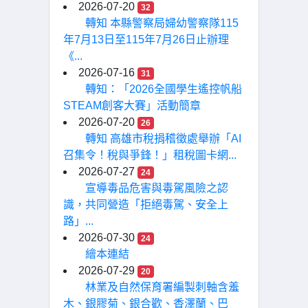
2026-07-20
32
轉知 本縣警察局婦幼警察隊115
年7月13日至115年7月26日止辦理
《...
2026-07-16
31
轉知：「2026全國學生遙控帆船
STEAM創客大賽」活動簡章
2026-07-20
26
轉知 高雄市稅捐稽徵處舉辦「AI
召集令！稅與爭鋒！」租稅圖卡網...
2026-07-27
24
宣導毒品危害與毒駕風險之認
識，共同營造「拒絕毒駕、安全上
路」...
2026-07-30
24
繪本連結
2026-07-29
20
林業及自然保育署編製刺軸含羞
木、銀膠菊、銀合歡、香澤蘭、巴