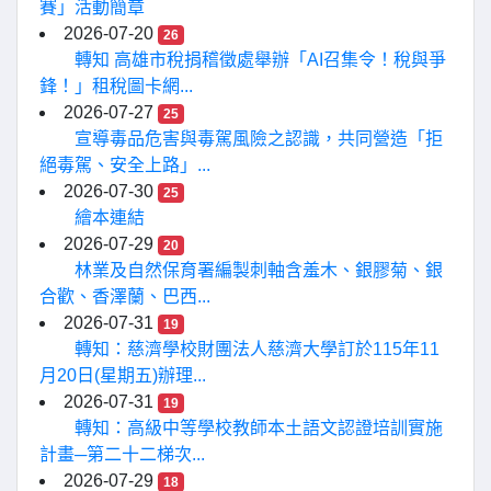
賽」活動簡章
2026-07-20
26
轉知 高雄市稅捐稽徵處舉辦「AI召集令！稅與爭
鋒！」租稅圖卡網...
2026-07-27
25
宣導毒品危害與毒駕風險之認識，共同營造「拒
絕毒駕、安全上路」...
2026-07-30
25
繪本連結
2026-07-29
20
林業及自然保育署編製刺軸含羞木、銀膠菊、銀
合歡、香澤蘭、巴西...
2026-07-31
19
轉知：慈濟學校財團法人慈濟大學訂於115年11
月20日(星期五)辦理...
2026-07-31
19
轉知：高級中等學校教師本土語文認證培訓實施
計畫─第二十二梯次...
2026-07-29
18