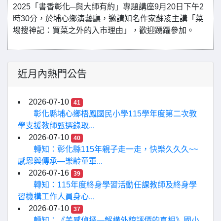
2025「書香彰化─與大師有約」專題講座9月20日下午2
時30分，於埔心鄉演藝廳，邀請知名作家蘇凌主講「菜
場搜神記：買菜之外的入市理由」，歡迎踴躍參加。
近月內熱門公告
2026-07-10
41
彰化縣埔心鄉梧鳳國民小學115學年度第二次教
學支援教師甄選錄取...
2026-07-10
40
轉知：彰化縣115年親子走一走，快樂久久久~~
感恩與傳承—樂齡童軍...
2026-07-16
39
轉知：115年度終身學習活動任課教師及終身學
習機構工作人員身心...
2026-07-10
37
轉知：《美感偵探—解構外貌評價的真相》國小