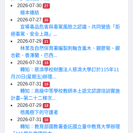
2026-07-30
27
繪本連結
2026-07-27
26
宣導毒品危害與毒駕風險之認識，共同營造「拒
絕毒駕、安全上路」...
2026-07-29
21
林業及自然保育署編製刺軸含羞木、銀膠菊、銀
合歡、香澤蘭、巴西...
2026-07-31
19
轉知：慈濟學校財團法人慈濟大學訂於115年11
月20日(星期五)辦理...
2026-07-31
19
轉知：高級中等學校教師本土語文認證培訓實施
計畫─第二十二梯次...
2026-07-29
18
梧鳳樹下的守護者
2026-07-31
18
轉知：教育部國教署委託國立臺中教育大學辦理