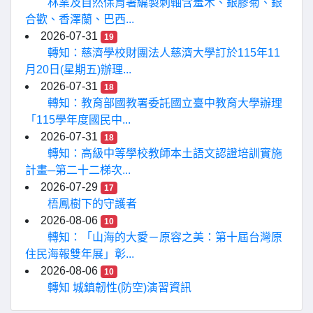
林業及自然保育署編製刺軸含羞木、銀膠菊、銀
合歡、香澤蘭、巴西...
2026-07-31
19
轉知：慈濟學校財團法人慈濟大學訂於115年11
月20日(星期五)辦理...
2026-07-31
18
轉知：教育部國教署委託國立臺中教育大學辦理
「115學年度國民中...
2026-07-31
18
轉知：高級中等學校教師本土語文認證培訓實施
計畫─第二十二梯次...
2026-07-29
17
梧鳳樹下的守護者
2026-08-06
10
轉知：「山海的大愛－原容之美：第十屆台灣原
住民海報雙年展」彰...
2026-08-06
10
轉知 城鎮韌性(防空)演習資訊