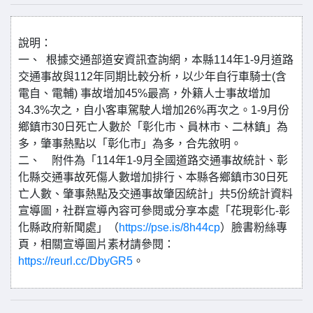
說明：
一、 根據交通部道安資訊查詢網，本縣114年1-9月道路
交通事故與112年同期比較分析，以少年自行車騎士(含
電自、電輔) 事故增加45%最高，外籍人士事故增加
34.3%次之，自小客車駕駛人增加26%再次之。1-9月份
鄉鎮市30日死亡人數於「彰化市、員林市、二林鎮」為
多，肇事熱點以「彰化市」為多，合先敘明。
二、 附件為「114年1-9月全國道路交通事故統計、彰
化縣交通事故死傷人數增加排行、本縣各鄉鎮市30日死
亡人數、肇事熱點及交通事故肇因統計」共5份統計資料
宣導圖，社群宣導內容可參閱或分享本處「花現彰化-彰
化縣政府新聞處」（
https://pse.is/8h44cp
）臉書粉絲專
頁，相關宣導圖片素材請參閱：
https://reurl.cc/DbyGR5
。