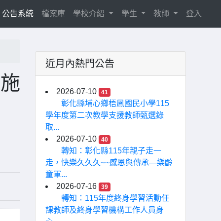
current)
公告系統
檔案庫
學校介紹
學生
教師
登入
近月內熱門公告
實施
2026-07-10
41
彰化縣埔心鄉梧鳳國民小學115
學年度第二次教學支援教師甄選錄
取...
2026-07-10
40
轉知：彰化縣115年親子走一
走，快樂久久久~~感恩與傳承—樂齡
童軍...
2026-07-16
39
轉知：115年度終身學習活動任
課教師及終身學習機構工作人員身