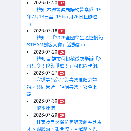
2026-07-20
32
轉知 本縣警察局婦幼警察隊115
年7月13日至115年7月26日止辦理
《...
2026-07-16
31
轉知：「2026全國學生遙控帆船
STEAM創客大賽」活動簡章
2026-07-20
26
轉知 高雄市稅捐稽徵處舉辦「AI
召集令！稅與爭鋒！」租稅圖卡網...
2026-07-27
25
宣導毒品危害與毒駕風險之認
識，共同營造「拒絕毒駕、安全上
路」...
2026-07-30
25
繪本連結
2026-07-29
20
林業及自然保育署編製刺軸含羞
木、銀膠菊、銀合歡、香澤蘭、巴