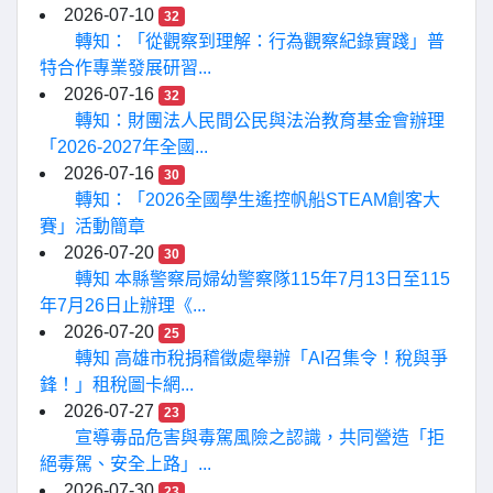
2026-07-10
32
轉知：「從觀察到理解：行為觀察紀錄實踐」普
特合作專業發展研習...
2026-07-16
32
轉知：財團法人民間公民與法治教育基金會辦理
「2026-2027年全國...
2026-07-16
30
轉知：「2026全國學生遙控帆船STEAM創客大
賽」活動簡章
2026-07-20
30
轉知 本縣警察局婦幼警察隊115年7月13日至115
年7月26日止辦理《...
2026-07-20
25
轉知 高雄市稅捐稽徵處舉辦「AI召集令！稅與爭
鋒！」租稅圖卡網...
2026-07-27
23
宣導毒品危害與毒駕風險之認識，共同營造「拒
絕毒駕、安全上路」...
2026-07-30
23