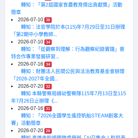
轉知：「第2屆國家食農教育傑出貢獻獎」活動
簡章
2026-07-10
36
轉知：法官學院於本(115)年7月29日至31日辦理
「第2期中小學教師...
2026-07-10
34
轉知：「從觀察到理解：行為觀察紀錄實踐」普
特合作專業發展研習...
2026-07-16
34
轉知：財團法人民間公民與法治教育基金會辦理
「2026-2027年全國...
2026-07-20
32
轉知 本縣警察局婦幼警察隊115年7月13日至115
年7月26日止辦理《...
2026-07-16
31
轉知：「2026全國學生遙控帆船STEAM創客大
賽」活動簡章
2026-07-20
26
轉知 高雄市稅捐稽徵處舉辦「AI召集令！稅與爭