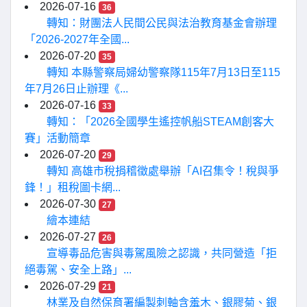
2026-07-16
36
轉知：財團法人民間公民與法治教育基金會辦理
「2026-2027年全國...
2026-07-20
35
轉知 本縣警察局婦幼警察隊115年7月13日至115
年7月26日止辦理《...
2026-07-16
33
轉知：「2026全國學生遙控帆船STEAM創客大
賽」活動簡章
2026-07-20
29
轉知 高雄市稅捐稽徵處舉辦「AI召集令！稅與爭
鋒！」租稅圖卡網...
2026-07-30
27
繪本連結
2026-07-27
26
宣導毒品危害與毒駕風險之認識，共同營造「拒
絕毒駕、安全上路」...
2026-07-29
21
林業及自然保育署編製刺軸含羞木、銀膠菊、銀