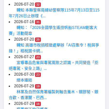
2026-07-20
32
轉知 本縣警察局婦幼警察隊115年7月13日至115
年7月26日止辦理《...
2026-07-16
31
轉知：「2026全國學生遙控帆船STEAM創客大
賽」活動簡章
2026-07-20
25
轉知 高雄市稅捐稽徵處舉辦「AI召集令！稅與爭
鋒！」租稅圖卡網...
2026-07-27
23
宣導毒品危害與毒駕風險之認識，共同營造「拒
絕毒駕、安全上路」...
2026-07-30
23
繪本連結
2026-07-29
19
林業及自然保育署編製刺軸含羞木、銀膠菊、銀
合歡、香澤蘭、巴西...
2026-07-29
16