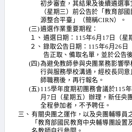
初步審查，其結果及後續遴選事宜
（星期三）前公告於「教育部國
源整合平臺」（簡稱CIRN）。
(三)
遴選作業重要期程：
１、
遴選日期：115年6月17日（星
２、
錄取公告日期：115年6月26日
告正取、備取名單，並於公告
(四)
為避免教師參與央團業務影響學
行與服務學校溝通，經校長同意
師職務後，再行報名。
(五)
115學年度期初團務會議於115
月7日（星期五）辦理，新任央
全程參加者，不予聘任。
三、
有關央團之運作，以及央團輔導員
「教育部國民教育中央輔導團設置
名教師自行參閱。