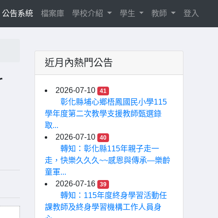
current)
公告系統
檔案庫
學校介紹
學生
教師
登入
近月內熱門公告
r
2026-07-10
41
彰化縣埔心鄉梧鳳國民小學115
學年度第二次教學支援教師甄選錄
取...
2026-07-10
40
轉知：彰化縣115年親子走一
走，快樂久久久~~感恩與傳承—樂齡
童軍...
2026-07-16
39
轉知：115年度終身學習活動任
課教師及終身學習機構工作人員身