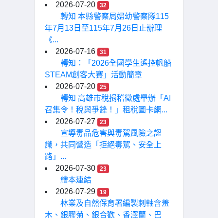
2026-07-20
32
轉知 本縣警察局婦幼警察隊115
年7月13日至115年7月26日止辦理
《...
2026-07-16
31
轉知：「2026全國學生遙控帆船
STEAM創客大賽」活動簡章
2026-07-20
25
轉知 高雄市稅捐稽徵處舉辦「AI
召集令！稅與爭鋒！」租稅圖卡網...
2026-07-27
23
宣導毒品危害與毒駕風險之認
識，共同營造「拒絕毒駕、安全上
路」...
2026-07-30
23
繪本連結
2026-07-29
19
林業及自然保育署編製刺軸含羞
木、銀膠菊、銀合歡、香澤蘭、巴