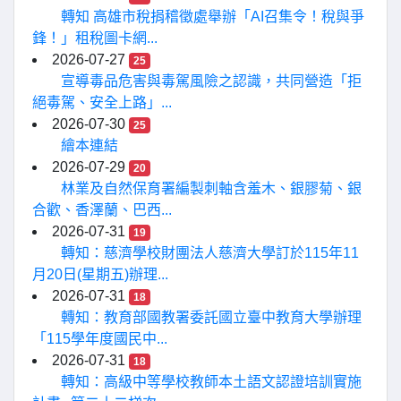
轉知 高雄市稅捐稽徵處舉辦「AI召集令！稅與爭
鋒！」租稅圖卡網...
2026-07-27
25
宣導毒品危害與毒駕風險之認識，共同營造「拒
絕毒駕、安全上路」...
2026-07-30
25
繪本連結
2026-07-29
20
林業及自然保育署編製刺軸含羞木、銀膠菊、銀
合歡、香澤蘭、巴西...
2026-07-31
19
轉知：慈濟學校財團法人慈濟大學訂於115年11
月20日(星期五)辦理...
2026-07-31
18
轉知：教育部國教署委託國立臺中教育大學辦理
「115學年度國民中...
2026-07-31
18
轉知：高級中等學校教師本土語文認證培訓實施