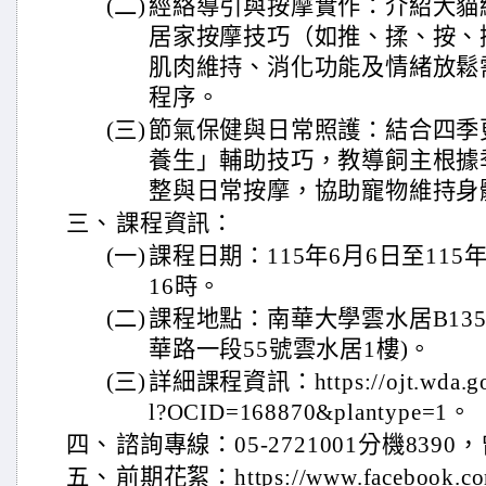
(二)
經絡導引與按摩實作：介紹犬貓
居家按摩技巧（如推、揉、按、
肌肉維持、消化功能及情緒放鬆
程序。
(三)
節氣保健與日常照護：結合四季
養生」輔助技巧，教導飼主根據
整與日常按摩，協助寵物維持身
三、
課程資訊：
(一)
課程日期：115年6月6日至115年
16時。
(二)
課程地點：南華大學雲水居B13
華路一段55號雲水居1樓)。
(三)
詳細課程資訊：https://ojt.wda.gov.
l?OCID=168870&plantype=1。
四、
諮詢專線：05-2721001分機83
五、
前期花絮：https://www.facebook.