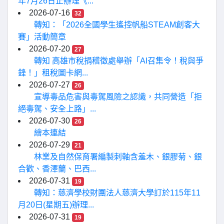
年7月26日止辦理《...
2026-07-16
32
轉知：「2026全國學生遙控帆船STEAM創客大
賽」活動簡章
2026-07-20
27
轉知 高雄市稅捐稽徵處舉辦「AI召集令！稅與爭
鋒！」租稅圖卡網...
2026-07-27
26
宣導毒品危害與毒駕風險之認識，共同營造「拒
絕毒駕、安全上路」...
2026-07-30
26
繪本連結
2026-07-29
21
林業及自然保育署編製刺軸含羞木、銀膠菊、銀
合歡、香澤蘭、巴西...
2026-07-31
19
轉知：慈濟學校財團法人慈濟大學訂於115年11
月20日(星期五)辦理...
2026-07-31
19