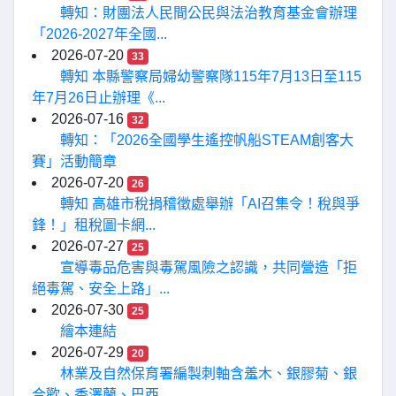
轉知：財團法人民間公民與法治教育基金會辦理
「2026-2027年全國...
2026-07-20
33
轉知 本縣警察局婦幼警察隊115年7月13日至115
年7月26日止辦理《...
2026-07-16
32
轉知：「2026全國學生遙控帆船STEAM創客大
賽」活動簡章
2026-07-20
26
轉知 高雄市稅捐稽徵處舉辦「AI召集令！稅與爭
鋒！」租稅圖卡網...
2026-07-27
25
宣導毒品危害與毒駕風險之認識，共同營造「拒
絕毒駕、安全上路」...
2026-07-30
25
繪本連結
2026-07-29
20
林業及自然保育署編製刺軸含羞木、銀膠菊、銀
合歡、香澤蘭、巴西...