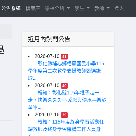
current)
公告系統
檔案庫
學校介紹
學生
教師
登入
近月內熱門公告
學
2026-07-10
41
」
彰化縣埔心鄉梧鳳國民小學115
學年度第二次教學支援教師甄選錄
取...
2026-07-10
40
轉知：彰化縣115年親子走一
走，快樂久久久~~感恩與傳承—樂齡
童軍...
2026-07-16
39
轉知：115年度終身學習活動任
課教師及終身學習機構工作人員身