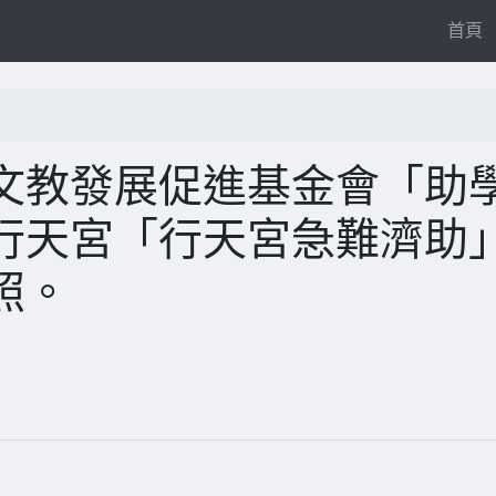
(
首頁
文教發展促進基金會「助
行天宮「行天宮急難濟助
照。