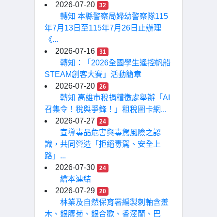
2026-07-20
32
轉知 本縣警察局婦幼警察隊115
年7月13日至115年7月26日止辦理
《...
2026-07-16
31
轉知：「2026全國學生遙控帆船
STEAM創客大賽」活動簡章
2026-07-20
26
轉知 高雄市稅捐稽徵處舉辦「AI
召集令！稅與爭鋒！」租稅圖卡網...
2026-07-27
24
宣導毒品危害與毒駕風險之認
識，共同營造「拒絕毒駕、安全上
路」...
2026-07-30
24
繪本連結
2026-07-29
20
林業及自然保育署編製刺軸含羞
木、銀膠菊、銀合歡、香澤蘭、巴