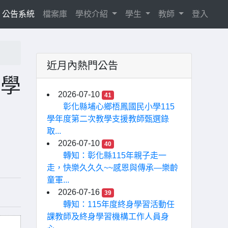
current)
公告系統
檔案庫
學校介紹
學生
教師
登入
近月內熱門公告
教學
2026-07-10
41
彰化縣埔心鄉梧鳳國民小學115
學年度第二次教學支援教師甄選錄
取...
2026-07-10
40
轉知：彰化縣115年親子走一
走，快樂久久久~~感恩與傳承—樂齡
童軍...
2026-07-16
39
轉知：115年度終身學習活動任
課教師及終身學習機構工作人員身