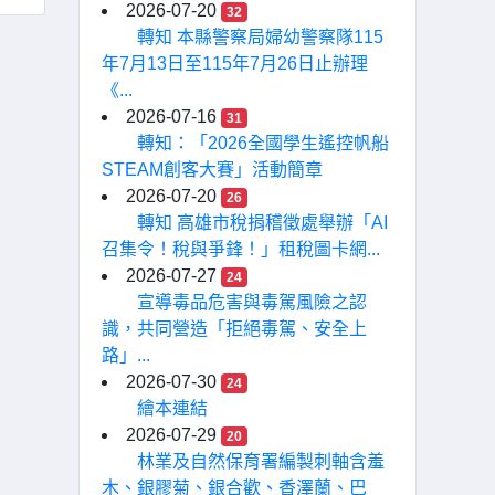
2026-07-20
32
轉知 本縣警察局婦幼警察隊115
年7月13日至115年7月26日止辦理
《...
2026-07-16
31
轉知：「2026全國學生遙控帆船
STEAM創客大賽」活動簡章
2026-07-20
26
轉知 高雄市稅捐稽徵處舉辦「AI
召集令！稅與爭鋒！」租稅圖卡網...
2026-07-27
24
宣導毒品危害與毒駕風險之認
識，共同營造「拒絕毒駕、安全上
路」...
2026-07-30
24
繪本連結
2026-07-29
20
林業及自然保育署編製刺軸含羞
木、銀膠菊、銀合歡、香澤蘭、巴