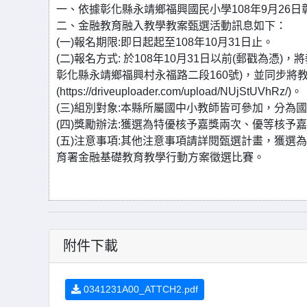
一、依據彰化縣永靖鄉福興國民小學108年9月26日彰
二、金融教育融入教學教案甄選活動訊息如下：
(一)報名期限:即日起起至108年10月31日止。
(二)報名方式: 於108年10月31日以前(郵戳為
彰化縣永靖鄉福興村永福路二段160號)，並同步將
(https://driveuploader.com/upload/NUjStUVhRz/)。
(三)組別對象:本縣所屬國中小教師皆可參加，分為
(四)獎勵辦法:獲選為特優核予嘉獎兩次、優等核予
(五)注意事項:其他注意事項請詳閱甄選計畫，獲
育署金融基礎教育教學行動方案徵選比賽。
附件下載
0341231A00_ATTCH2.pdf