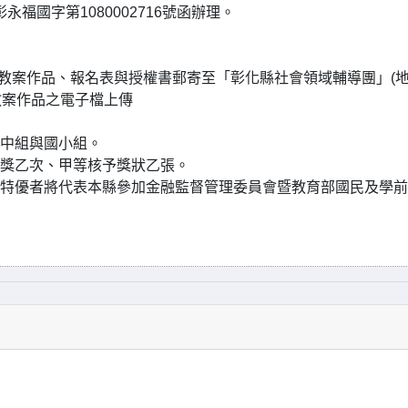
永福國字第1080002716號函辦理。
憑)，將教案作品、報名表與授權書郵寄至「彰化縣社會領域輔導團」(地
教案作品之電子檔上傳
國中組與國小組。
嘉獎乙次、甲等核予獎狀乙張。
選為特優者將代表本縣參加金融監督管理委員會暨教育部國民及學