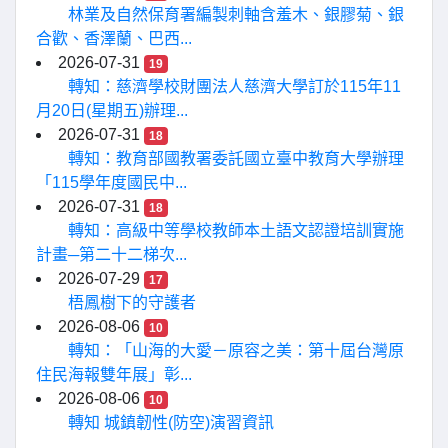
林業及自然保育署編製刺軸含羞木、銀膠菊、銀
合歡、香澤蘭、巴西...
2026-07-31
19
轉知：慈濟學校財團法人慈濟大學訂於115年11
月20日(星期五)辦理...
2026-07-31
18
轉知：教育部國教署委託國立臺中教育大學辦理
「115學年度國民中...
2026-07-31
18
轉知：高級中等學校教師本土語文認證培訓實施
計畫─第二十二梯次...
2026-07-29
17
梧鳳樹下的守護者
2026-08-06
10
轉知：「山海的大愛－原容之美：第十屆台灣原
住民海報雙年展」彰...
2026-08-06
10
轉知 城鎮韌性(防空)演習資訊