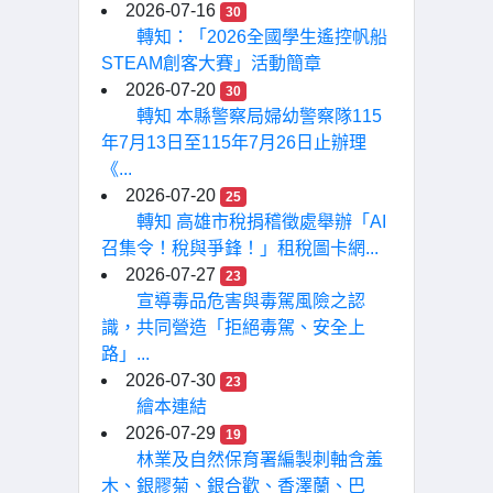
2026-07-16
30
轉知：「2026全國學生遙控帆船
STEAM創客大賽」活動簡章
2026-07-20
30
轉知 本縣警察局婦幼警察隊115
年7月13日至115年7月26日止辦理
《...
2026-07-20
25
轉知 高雄市稅捐稽徵處舉辦「AI
召集令！稅與爭鋒！」租稅圖卡網...
2026-07-27
23
宣導毒品危害與毒駕風險之認
識，共同營造「拒絕毒駕、安全上
路」...
2026-07-30
23
繪本連結
2026-07-29
19
林業及自然保育署編製刺軸含羞
木、銀膠菊、銀合歡、香澤蘭、巴