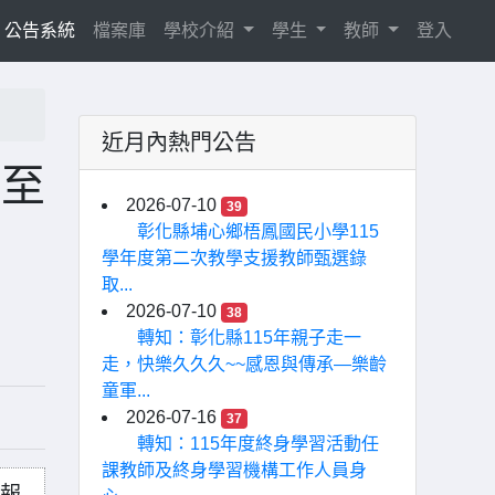
current)
公告系統
檔案庫
學校介紹
學生
教師
登入
近月內熱門公告
期至
2026-07-10
39
彰化縣埔心鄉梧鳳國民小學115
學年度第二次教學支援教師甄選錄
取...
2026-07-10
38
轉知：彰化縣115年親子走一
走，快樂久久久~~感恩與傳承—樂齡
童軍...
2026-07-16
37
轉知：115年度終身學習活動任
課教師及終身學習機構工作人員身
躍報