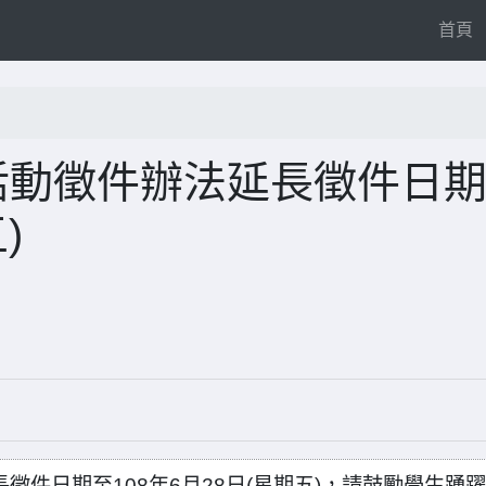
(
首頁
活動徵件辦法延長徵件日
)
徵件日期至108年6月28日(星期五)，請鼓勵學生踴