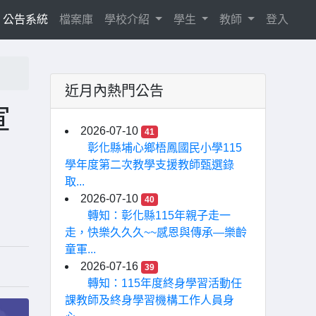
current)
公告系統
檔案庫
學校介紹
學生
教師
登入
近月內熱門公告
宣
2026-07-10
41
彰化縣埔心鄉梧鳳國民小學115
學年度第二次教學支援教師甄選錄
取...
2026-07-10
40
轉知：彰化縣115年親子走一
走，快樂久久久~~感恩與傳承—樂齡
童軍...
2026-07-16
39
轉知：115年度終身學習活動任
課教師及終身學習機構工作人員身