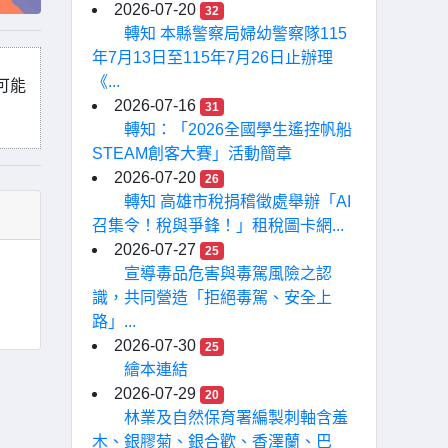
2026-07-20
32
轉知 本縣警察局婦幼警察隊115
年7月13日至115年7月26日止辦理
《...
可能
2026-07-16
31
轉知：「2026全國學生遙控帆船
STEAM創客大賽」活動簡章
2026-07-20
26
轉知 高雄市稅捐稽徵處舉辦「AI
召集令！稅與爭鋒！」租稅圖卡網...
2026-07-27
25
宣導毒品危害與毒駕風險之認
識，共同營造「拒絕毒駕、安全上
路」...
2026-07-30
25
繪本連結
2026-07-29
20
林業及自然保育署編製刺軸含羞
木、銀膠菊、銀合歡、香澤蘭、巴