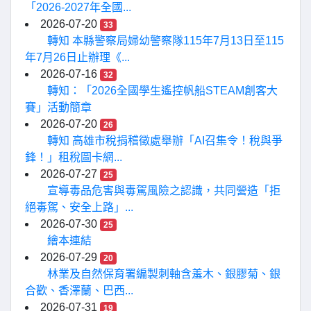
「2026-2027年全國...
2026-07-20
33
轉知 本縣警察局婦幼警察隊115年7月13日至115
年7月26日止辦理《...
2026-07-16
32
轉知：「2026全國學生遙控帆船STEAM創客大
賽」活動簡章
2026-07-20
26
轉知 高雄市稅捐稽徵處舉辦「AI召集令！稅與爭
鋒！」租稅圖卡網...
2026-07-27
25
宣導毒品危害與毒駕風險之認識，共同營造「拒
絕毒駕、安全上路」...
2026-07-30
25
繪本連結
2026-07-29
20
林業及自然保育署編製刺軸含羞木、銀膠菊、銀
合歡、香澤蘭、巴西...
2026-07-31
19