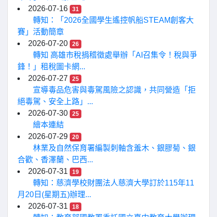
2026-07-16
31
轉知：「2026全國學生遙控帆船STEAM創客大
賽」活動簡章
2026-07-20
26
轉知 高雄市稅捐稽徵處舉辦「AI召集令！稅與爭
鋒！」租稅圖卡網...
2026-07-27
25
宣導毒品危害與毒駕風險之認識，共同營造「拒
絕毒駕、安全上路」...
2026-07-30
25
繪本連結
2026-07-29
20
林業及自然保育署編製刺軸含羞木、銀膠菊、銀
合歡、香澤蘭、巴西...
2026-07-31
19
轉知：慈濟學校財團法人慈濟大學訂於115年11
月20日(星期五)辦理...
2026-07-31
18