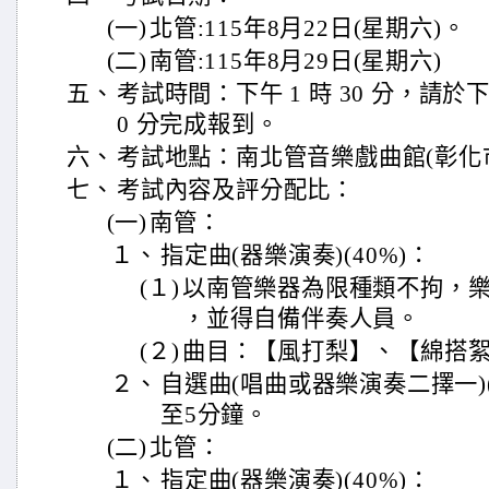
(一)
北管:115年8月22日(星期六)。
(二)
南管:115年8月29日(星期六)
五、
考試時間：下午 1 時 30 分，請於下午 1
0 分完成報到。
六、
考試地點：南北管音樂戲曲館(彰化市
七、
考試內容及評分配比：
(一)
南管：
１、
指定曲(器樂演奏)(40%)：
(１)
以南管樂器為限種類不拘，
，並得自備伴奏人員。
(２)
曲目：【風打梨】、【綿搭
２、
自選曲(唱曲或器樂演奏二擇一)(
至5分鐘。
(二)
北管：
１、
指定曲(器樂演奏)(40%)：