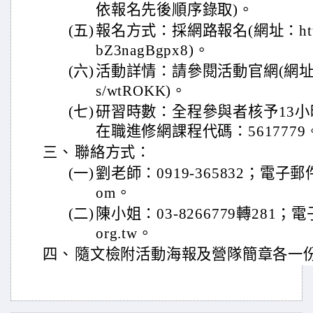
依報名先後順序錄取)。
(五)
報名方式：採網路報名(網址：https://
bZ3nagBgpx8)。
(六)
活動詳情：請參閱活動官網(網址：https:
s/wtROKK)。
(七)
研習時數：全程參與者核予13
在職進修網課程代碼：5617779
三、
聯絡方式：
(一)
劉老師：0919-365832；電子郵件：a
om。
(二)
陳小姐：03-8266779轉281；電子郵
org.tw。
四、
隨文檢附活動海報及營隊簡章各一