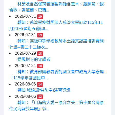
林業及自然保育署編製刺軸含羞木、銀膠菊、銀
合歡、香澤蘭、巴西...
2026-07-31
19
轉知：慈濟學校財團法人慈濟大學訂於115年11
月20日(星期五)辦理...
2026-07-31
19
轉知：高級中等學校教師本土語文認證培訓實施
計畫─第二十二梯次...
2026-07-29
18
梧鳳樹下的守護者
2026-07-31
18
轉知：教育部國教署委託國立臺中教育大學辦理
「115學年度國民中...
2026-08-06
14
轉知 城鎮韌性(防空)演習資訊
2026-08-06
13
轉知：「山海的大愛－原容之美：第十屆台灣原
住民海報雙年展」彰...